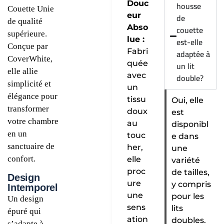
Douc
housse
Couette Unie
eur
de
de qualité
Abso
couette
supérieure.
lue :
est-elle
Conçue par
Fabri
adaptée à
CoverWhite,
quée
un lit
elle allie
avec
double?
simplicité et
un
élégance pour
tissu
Oui, elle
transformer
doux
est
votre chambre
au
disponibl
en un
touc
e dans
sanctuaire de
her,
une
confort.
elle
variété
proc
de tailles,
Design
ure
y compris
Intemporel
une
pour les
Un design
sens
lits
épuré qui
ation
doubles.
s’adapte à