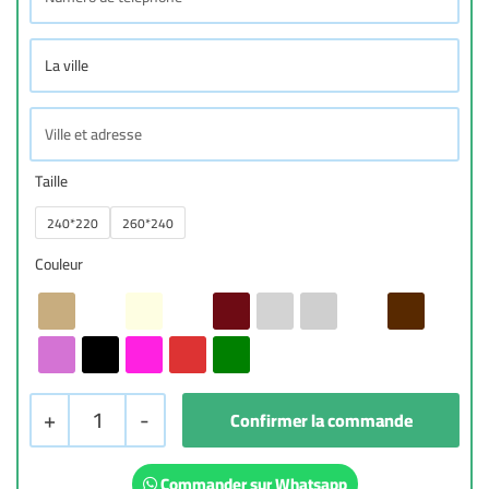
Taille
240*220
260*240
Couleur
+
1
-
Commander sur Whatsapp