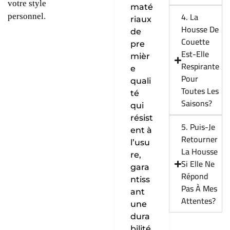
votre style
maté
4. La
personnel.
riaux
Housse De
de
Couette
pre
Est-Elle
mièr
Respirante
e
Pour
quali
Toutes Les
té
Saisons?
qui
résist
5. Puis-Je
ent à
Retourner
l’usu
La Housse
re,
Si Elle Ne
gara
Répond
ntiss
Pas À Mes
ant
Attentes?
une
dura
bilité