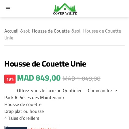
MENU
ercher
Accueil
&sol;
Housse de Couette
&sol;
Housse de Couette
Unie
Housse de Couette Unie
MAD
849,00
MAD
1.049,00
19%
Offrez-vous le Luxe au Quotidien – Commandez le
Pack 6 Pièces dès Maintenant:
Housse de couette
Drap plat ou housse
4 Taies d’oreillers