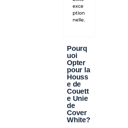
exce
ption
nelle.
Pourq
uoi
Opter
pour la
Houss
e de
Couett
e Unie
de
Cover
White?