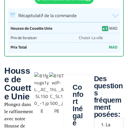
Récapitulatif de la commande
Housse de Couette Unie
MAD
1
Prix de livraison
Choisir La ville
Prix Total
MAD
Houss
e de
Des
question
Couett
Co
s
nfo
e Unie
fréquem
rt
Plongez dans
ment
Iné
le raffinement
posées:
gal
avec notre
é
1. La
Housse de