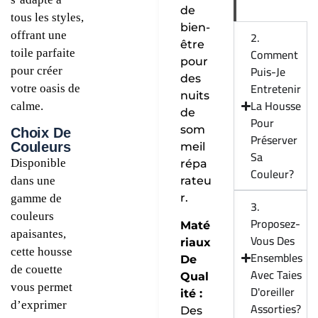
de
tous les styles,
bien-
2.
offrant une
être
Comment
toile parfaite
pour
Puis-Je
pour créer
des
Entretenir
votre oasis de
nuits
La Housse
calme.
de
Pour
som
Choix De
Préserver
Couleurs
meil
Sa
Disponible
répa
Couleur?
dans une
rateu
r.
gamme de
3.
couleurs
Proposez-
Maté
apaisantes,
Vous Des
riaux
cette housse
Ensembles
De
de couette
Avec Taies
Qual
vous permet
D'oreiller
ité :
d’exprimer
Assorties?
Des