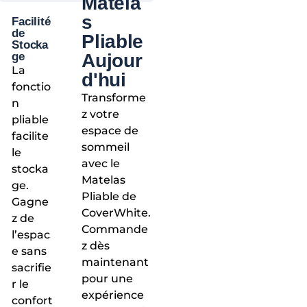
Matela
s
Facilité
de
Pliable
Stocka
ge
Aujour
La
d'hui
fonctio
Transforme
n
z votre
pliable
espace de
facilite
sommeil
le
avec le
stocka
Matelas
ge.
Pliable de
Gagne
CoverWhite.
z de
Commande
l’espac
z dès
e sans
maintenant
sacrifie
pour une
r le
expérience
confort