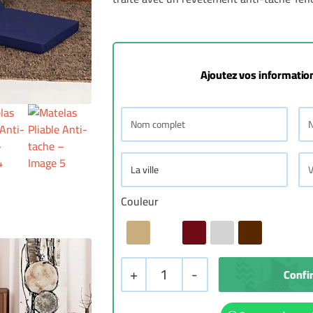
Ajoutez vos information
Couleur
+
1
-