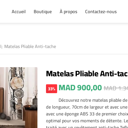
Accueil
Boutique
À propos
Contactez-nous
l;
Matelas Pliable Anti-tache
Matelas Pliable Anti-ta
MAD
900,00
MAD
1.3
33%
Découvrez notre matelas pliable d
de longueur, 70cm de largeur et avec une
avec une éponge ABS 33 de premier choix,
optimal pour vos moments de détente. Le 
traité avec un revêtement anti-tache Tefl