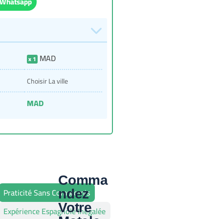
 Whatsapp
MAD
1
Choisir La ville
MAD
Comma
Praticité Sans Compromis
ndez
Votre
Expérience Espagnole Inégalée