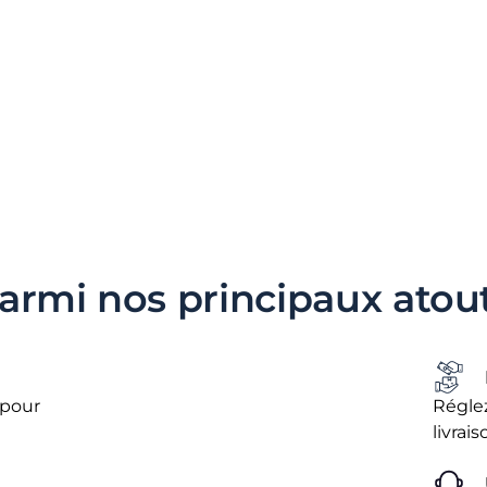
armi nos principaux atou
 pour
Réglez
livrai