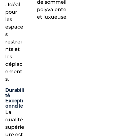
de sommeil
. Idéal
polyvalente
pour
et luxueuse.
les
espace
s
restrei
nts et
les
déplac
ement
s.
Durabili
té
Excepti
onnelle
La
qualité
supérie
ure est